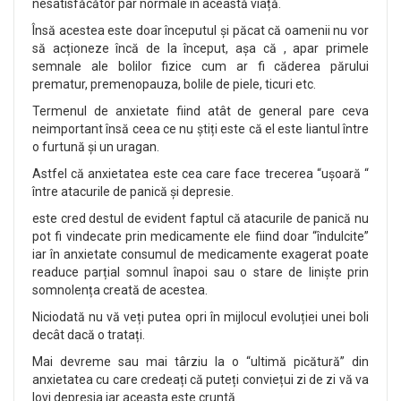
nesatisfăcător par normale în această viață.
Însă acestea este doar începutul și păcat că oamenii nu vor
să acționeze încă de la început, așa că , apar primele
semnale ale bolilor fizice cum ar fi căderea părului
prematur, premenopauza, bolile de piele, ticuri etc.
Termenul de anxietate fiind atât de general pare ceva
neimportant însă ceea ce nu știți este că el este liantul între
o furtună și un uragan.
Astfel că anxietatea este cea care face trecerea “ușoară “
între atacurile de panică și depresie.
este cred destul de evident faptul că atacurile de panică nu
pot fi vindecate prin medicamente ele fiind doar “îndulcite”
iar în anxietate consumul de medicamente exagerat poate
readuce parțial somnul înapoi sau o stare de liniște prin
somnolența creată de acestea.
Niciodată nu vă veți putea opri în mijlocul evoluției unei boli
decât dacă o tratați.
Mai devreme sau mai târziu la o “ultimă picătură” din
anxietatea cu care credeați că puteți conviețui zi de zi vă va
lovi depresia iar aceasta este cruntă.