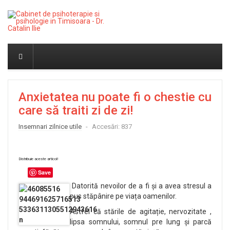
Anxietatea nu poate fi o chestie cu
care să traiti zi de zi!
Insemnari zilnice utile
Accesări: 837
Distribuie aceste articol!
Save
Datorită nevoilor de a fi și a avea stresul a
pus stăpânire pe viața oamenilor.
Astfel că stările de agitație, nervozitate ,
lipsa somnului, somnul pre lung și parcă