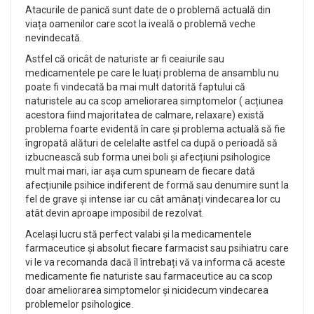
Atacurile de panică sunt date de o problemă actuală din
viața oamenilor care scot la iveală o problemă veche
nevindecată.
Astfel că oricât de naturiste ar fi ceaiurile sau
medicamentele pe care le luați problema de ansamblu nu
poate fi vindecată ba mai mult datorită faptului că
naturistele au ca scop ameliorarea simptomelor ( acțiunea
acestora fiind majoritatea de calmare, relaxare) există
problema foarte evidentă în care și problema actuală să fie
îngropată alături de celelalte astfel ca după o perioadă să
izbucnească sub forma unei boli și afecțiuni psihologice
mult mai mari, iar așa cum spuneam de fiecare dată
afecțiunile psihice indiferent de formă sau denumire sunt la
fel de grave și intense iar cu cât amânați vindecarea lor cu
atât devin aproape imposibil de rezolvat.
Același lucru stă perfect valabi și la medicamentele
farmaceutice și absolut fiecare farmacist sau psihiatru care
vi le va recomanda dacă îl întrebați vă va informa că aceste
medicamente fie naturiste sau farmaceutice au ca scop
doar ameliorarea simptomelor și nicidecum vindecarea
problemelor psihologice.