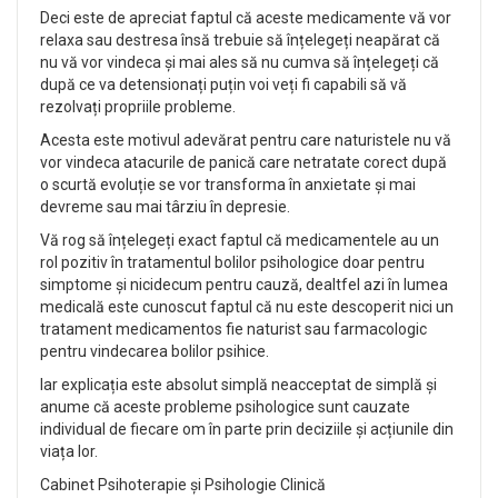
Deci este de apreciat faptul că aceste medicamente vă vor
relaxa sau destresa însă trebuie să înțelegeți neapărat că
nu vă vor vindeca și mai ales să nu cumva să înțelegeți că
după ce va detensionați puțin voi veți fi capabili să vă
rezolvați propriile probleme.
Acesta este motivul adevărat pentru care naturistele nu vă
vor vindeca atacurile de panică care netratate corect după
o scurtă evoluție se vor transforma în anxietate și mai
devreme sau mai târziu în depresie.
Vă rog să înțelegeți exact faptul că medicamentele au un
rol pozitiv în tratamentul bolilor psihologice doar pentru
simptome și nicidecum pentru cauză, dealtfel azi în lumea
medicală este cunoscut faptul că nu este descoperit nici un
tratament medicamentos fie naturist sau farmacologic
pentru vindecarea bolilor psihice.
Iar explicația este absolut simplă neacceptat de simplă și
anume că aceste probleme psihologice sunt cauzate
individual de fiecare om în parte prin deciziile și acțiunile din
viața lor.
Cabinet Psihoterapie și Psihologie Clinică