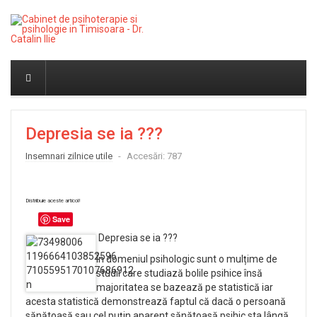
Depresia se ia ???
Insemnari zilnice utile
Accesări: 787
Distribuie aceste articol!
Save
Depresia se ia ???
În domeniul psihologic sunt o mulțime de
studii care studiază bolile psihice însă
majoritatea se bazează pe statistică iar
acesta statistică demonstrează faptul că dacă o persoană
sănătoasă sau cel puțin aparent sănătoasă psihic sta lângă