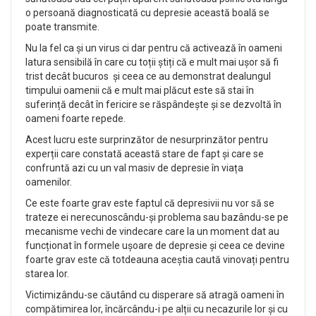
o persoană diagnosticată cu depresie această boală se
poate transmite.
Nu la fel ca și un virus ci dar pentru că activează în oameni
latura sensibilă în care cu toții știți că e mult mai ușor să fi
trist decât bucuros și ceea ce au demonstrat dealungul
timpului oamenii că e mult mai plăcut este să stai în
suferință decât în fericire se răspândește și se dezvoltă în
oameni foarte repede.
Acest lucru este surprinzător de nesurprinzător pentru
experții care constată această stare de fapt și care se
confruntă azi cu un val masiv de depresie în viața
oamenilor.
Ce este foarte grav este faptul că depresivii nu vor să se
trateze ei nerecunoscându-și problema sau bazându-se pe
mecanisme vechi de vindecare care la un moment dat au
funcționat în formele ușoare de depresie și ceea ce devine
foarte grav este că totdeauna aceștia caută vinovați pentru
starea lor.
Victimizându-se căutând cu disperare să atragă oameni în
compătimirea lor, încărcându-i pe alții cu necazurile lor și cu