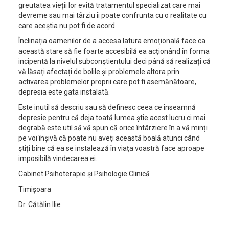
greutatea vieții lor evită tratamentul specializat care mai
devreme sau mai târziu îi poate confrunta cu o realitate cu
care aceștia nu pot fi de acord.
Înclinația oamenilor de a accesa latura emoțională face ca
această stare să fie foarte accesibilă ea acționând în forma
incipentă la nivelul subconștientului deci până să realizați că
vă lăsați afectați de bolile și problemele altora prin
activarea problemelor proprii care pot fi asemănătoare,
depresia este gata instalată.
Este inutil să descriu sau să definesc ceea ce înseamnă
depresie pentru că deja toată lumea știe acest lucru ci mai
degrabă este util să vă spun că orice întârziere în a vă minți
pe voi înșivă că poate nu aveți această boală atunci când
știți bine că ea se instalează în viața voastră face aproape
imposibilă vindecarea ei.
Cabinet Psihoterapie și Psihologie Clinică
Timișoara
Dr. Cătălin Ilie