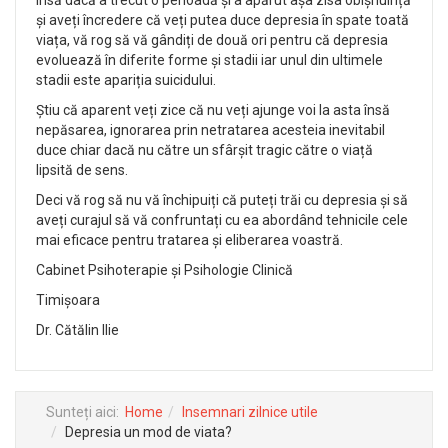
Însă dacă a trecut o perioadă și a apărut așa zisa obișnuință
și aveți încredere că veți putea duce depresia în spate toată
viața, vă rog să vă gândiți de două ori pentru că depresia
evoluează în diferite forme și stadii iar unul din ultimele
stadii este apariția suicidului.
Știu că aparent veți zice că nu veți ajunge voi la asta însă
nepăsarea, ignorarea prin netratarea acesteia inevitabil
duce chiar dacă nu către un sfârșit tragic către o viață
lipsită de sens.
Deci vă rog să nu vă închipuiți că puteți trăi cu depresia și să
aveți curajul să vă confruntați cu ea abordând tehnicile cele
mai eficace pentru tratarea și eliberarea voastră.
Cabinet Psihoterapie și Psihologie Clinică
Timișoara
Dr. Cătălin Ilie
Sunteți aici:
Home
Insemnari zilnice utile
Depresia un mod de viata?