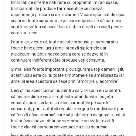
Încărcați de diferite naturiste cu proprietăți miraculoase,
bombardați de produse farmaceutice ce crează
dependență precum și de reclame TV care spun cât de ușor
scapi de toate simptomele pe care depresia le dă oamenii
sunt încrezători că acest lucru este o etapă din viață peste
care vor trece.
Foarte grav este că toate aceste produse și oamenii știu
foarte bine acest lucru ameliorează siptomele dar
nicidecum nu pot vindeca boala care se dezvoltă în
continuare indiferent câte produse veți consuma.
Și mai ales foarte important și cu siguranță toți oamenii știu
acest lucru este că nu toate simptomele se ameliorează iar
ameliorarea acestora se face prin "amorțire și adormire".
Deci știind acest lucruri nu pentru că vi le spun eu ci pentru
că fiecare dintre voi a simțit asta uitându-vă în poșeta
voastră sau în sertarul cu medicamentele pe care le
consumați, prin faptul că regulat mergeți la medici care par
că "nu vă găsesc nimic" care să justifice un diagnostic just al
bolilor fizice bazat doar pe simtomele acuzate rezultă
foarte clar că oamenii conviețuiesc azi cu depresia.