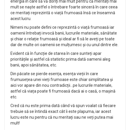
energia în care să vă doriți mai mult pentru că meritați mai
mult se naște astfel o întrebare foarte sinceră în care ceea
ce meritați reprezintă o viață frumoasă însă ce înseamnă
acest lucru.
Nimeni nu poate defini ce reprezintă o viață frumoasă iar
oamenii întrebați invocă banii, lucrurile materiale, sănătate
și chiar o relație frumoasă și ideal ar fi să le aveți pe toate
dar de multe ori oamenii se mulțumesc și cu unul dintre ele.
Evident că în funcție de starea în care sunteți apar
prioritățile și astfel că statistic prima dată oamenii aleg
banii, apoi sănătatea, etc.
Din păcate se pierde esența, esența vieții în care
frumusețea unei vieți frumoase este chiar simplitatea și
aici vor apare din nou contradicții…pe lucrurile materiale,
astfel că viața poate fi frumoasă dacă ai o casă, o mașină
etc.
Cred că nu este prima dată când vă spun voalat că fiecare
trebuie să se întindă exact cât îi este plapuma, iar acest
lucru este nu pentru că nu meritați sau ne veți putea mai
mult!