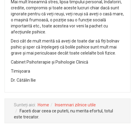
Mai mult înseamnă stres, lipsa timpului personal, îndatoriri,
credite, compromis și toate aceste lucruri chiar dacă sunt
ignorate pentru că veți reuși, veți reuși să aveți o casă mare,
o mașină frumoasă, o poziție sau o funcție socială
importantă etc., toate acestea vor veni la pachet cu
afecțiunile psihice.
Deci cât de mult merită să aveți de toate dar să fiți bolnav
psihic și sper că înțelegeți că bolile psihice sunt mult mai
grave și mai periculoase decât toate celelalte boli fizice.
Cabinet Psihoterapie și Psihologie Clinică
Timișoara
Dr. Cătălin Ilie
Sunteți aici:
Home
Insemnari zilnice utile
Faceti doar ceea ce puteti, nu merita efortul, totul
este trecator.