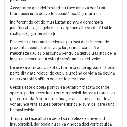
Acceptarea geloziei în relații nu face altceva decât să
hrănească și să dezvolte această boală și mai mult.
Indiferent de cât de mult luptați pentru a demonstra ,
justifica aberațiile geloziei nu veți face altceva decât să le
multiplicați și intensificați.
Evident că persoanele geloase știu încă de la început de
prezența acestei boli în viața lor , ei încercând să o
mascheze sau să o ascundă pentru că dezvăluită încă de la
început aceștia vor fi evitați rămânând astfel izolați.
De aceea o introduc treptat, foarte ușor ca aproape făcând
parte din viața relației de cuplu ajungând ca viața să devină
un calvar trăită alături de aceste persoane.
Gelozia este o boală psihică ea putând fi tratată doar de
specialiști dar acest lucru pare imposibil datorită faptului că
geloși niciodată nu vor recunoaște acest lucru dimpotrivă
vor arunca vina asupra partenerilor că ei sunt cei care sunt
bolnavi psihic.
Timpul nu face altceva decât să îi izoleze ei devenind
insuportabili, dar boala nu se va vindeca deci vor trebui să