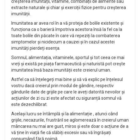
creșterea imunității, vitamine, combinații de alimente sau
extracte naturale și chiar și exerciții fizice pentru creșterea
imunității.
Imunitatea ar avea rol în a vă proteja de bolile existente și
funcționa ca o barieră împotriva acestora însă la fel ca la
toate bolile din păcate în care vă repeziți la combaterea
simptomelor și nicidecum a cauzei și în cazul acestei
imunități pierdeți esența.
Somnul, alimentația, vitaminele, sportul și tot ceea ce mai
vreți și există pe piața farmaceutică și naturistă pot crește
imunitatea însă baza imunității este creierul uman.
Astfel ca să înțelegeți mai bine și să vă explic pe înțelesul
vostru dacă creierul prin modul de gândire, respectiv
gândurile date de grijile pe care le aveți datorită nevoilor și
acțiunilor de zi cu zi este afectat cu siguranță somnul vă
este dezechilibrat.
Același lucru se întâmplă și la alimentație , atunci când
grijile, necazurile, frustrăril se aglomerează în creierul uman
mâncarea nu mai are gust, miros și este doar o acțiune de a
vă ține în viață fie că slăbiți excesiv sau vă îngrășați
consumând fără noimă.