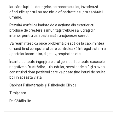
Iar când luptele dorințelor, compromisurilor, invadează
gândurile sportul nu are nici o eficacitate asupra sănătății
umane.
Rezultă astfel că înainte de a acționa din exterior cu
produse de creștere a imunității trebuie să lucrați din
interior pentru ca acestea să funcționeze corect.
Vă reamintesc că orice problemă pleacă de la cap, mintea
umană fiind computerul care controlează întregul sistem al
apartelor locomotor, digestiv, respirator, etc.
Înainte de toate îngrijiți creierul golindu-l de toate excesele
negative a frustrărilor, tulburărilor, nevoilor de a fi și a avea,
construind doar pozitivul care vă poate ține imuni de multe
boli în această viață.
Cabinet Psihoterapie și Psihologie Clinică
Timișoara
Dr. Cătălin Ilie