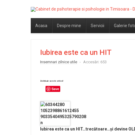
Acasa
Despre mine
Servicii
Galerie fot
Iubirea este ca un HIT
Insemnari zilnice utile
Accesări: 653
Distribuie aceste articol!
Save
Iubirea este ca un HIT…trecătoare…și devine OL