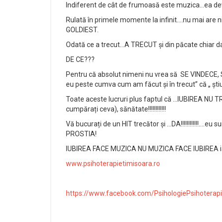
Indiferent de cât de frumoasă este muzica…ea dev
Rulată în primele momente la infinit….nu mai are n
GOLDIEST.
Odată ce a trecut…A TRECUT și din păcate chiar d
DE CE???
Pentru că absolut nimeni nu vrea să
SE VINDECE, 
eu peste cumva cum am făcut și în trecut” că „ ști
Toate aceste lucruri plus faptul că …IUBIREA NU T
cumpărați ceva), sănătate!!!!!!!!!!!!
Vă bucurați de un HIT trecător și …DA!!!!!!!!!!!!….
PROSTIA!
IUBIREA FACE MUZICA NU MUZICA FACE IUBIREA iar m
www.psihoterapietimisoara.ro
https://www.facebook.com/PsihologiePsihoterap