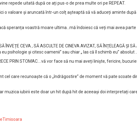
ine repede uitată după ce ați pus-o de prea multe ori pe REPEAT.
ici o valoare și aruncată într-un colț așteaptă să vă aduceți aminte după
acă speranța voastră moare ultima…mă îndoiesc că veți mai avea parte 
SĂ ÎNVEȚE CEVA , SĂ ASCULTE DE CINEVA AVIZAT, SĂ ÎNȚELEAGĂ ȘI SĂ ACC
u eu psihologie și citesc oamenii” sau chiar „ las că îl schimb eu” abso
RECE PRIN STOMAC….vă vor face să nu mai aveți liniște, fericire, bucuri
eu sunt cel care recunoaște că o „îndrăgostire” de moment vă pate scoate d
uzica iubirii este doar un hit după hit de aceeași doi interpretați ca
ieTimisoara