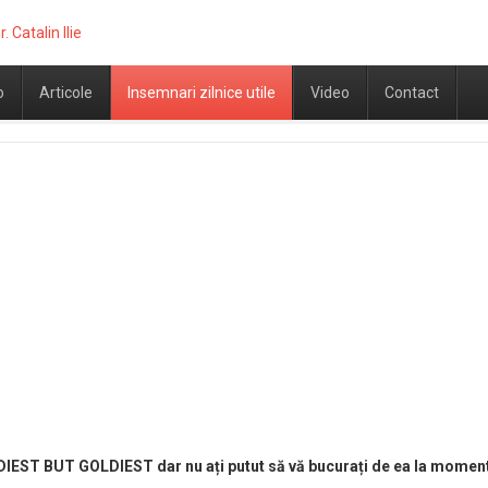
o
Articole
Insemnari zilnice utile
Video
Contact
DIEST BUT GOLDIEST dar nu ați putut să vă bucurați de ea la momentu