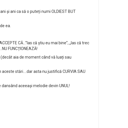
 ani și ani ca să o puteți numi OLDIEST BUT
de ea.
EPTE CĂ…”las că știu eu mai bine”, „las că trec
lut ….NU FUNCȚIONEAZĂ!
e (decât aia de moment când vă luați sau
in aceste stări….dar asta nu justifică CURVIA SAU
re dansând aceeași melodie devin UNUL!