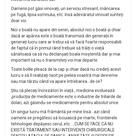
Oamenii pot găsi vinovați, un serviciu stresant, mâncarea
pe fugă, lipsa somnului, etc. însă adevăratul vinovat sunteți
doar voi.
Nici o boală nu apare din senin, absolut nici o boală și chiar
dacă ar apărea este o boală transmisă din generații în
generați lucru care ar trebui să vă facă foarte responsabili
de faptul că în primul rând trebuie să trăiți o viață
sănătoasă ca să nu declanșați boala moștenită dar și mai
important să nu o transmiteți voi mai departe.
Toate bolile pleacă de la cap și chiar dacă nu credeți acest
lucru o să îl realizați tacit pe pielea voastră mai devreme
sau mai târziu când va apare întrebarea…de ce?
Știu că plecați încrezători în viață , medicina evoluează
,producția de medicamente este o industrie de triliarde de
dolari, azi găsindu-se medicamente pentru absolut orice.
Un singur lucru mă frământă pe mine însă…azi când
oamenii se pregătesc să locuiască pe marte, frontierele
tehnologiei depășesc cerul, etc. …CUM SE FACE CĂ NU
EXISTĂ TRATAMENT SAU INTERVENȚII CHIRURGICALE