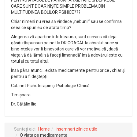
PENTRU ATACUL DE PANICĂ , ANXIETATE ȘI DEPRESIE
CARE SUNT DOAR NIȘTE SIMPLE PROBLEMĂ DIN
MULTITUDINEA BOLILOR PSIHICE???
Chiar nimeni nu vrea să vindece „nebunii” sau se confirma
ceea ce spun eu de atâta timp?
Alegerea vă aparține întotdeauna, sunt convins că deja
găsiți răspunsuri pe net la DR GOAGĂL la absolut orice și
bine-nțeles vor fi binevoitori care vă vor motiva că „dacă
viața vă dă lămâi să faceți limonadă’ însă adevărul este cu
totul și cu totul altul.
Însă până atunci...există medicamente pentru orice , chiar și
pentru a fi deștepți.
Cabinet Psihoterapie și Psihologie Clinică
Timișoara
Dr. Cătălin Ilie
Sunteți aici:
Home
Insemnari zilnice utile
O viata pe medicamente