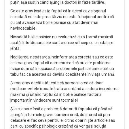
puțin așa susțin când ajung la doctori în faze tardive.
Ce este grav însă este faptul că în acest caz sloganul
niciodată nu este prea târziu nu este funcțional pentru că
cu cât avansează bolile psihice cu atât devin mai
nevindecabile.
Niciodată bolile psihice nu evoluează cu o formă maximă
acută, întotdeauna ele sunt cronice și încep cu o instalare
lentă.
Neglijarea, nepăsarea, neinformarea corectă sau ce este
cel mai grav faptul că oamenii cred că au alte probleme
fizice doar să înlocuiască problemele psihice care sunt un
tabu fac ca acestea să devină coexistente în viața umană.
Și mai grav decât atât este că oamenii cred că doar
medicamentele îi poate trata acordând acestora încrederea
maximă și uitând faptul că în bolile psihice factorul
important în vindecare sunt tocmai ei.
Și aici apare însă o problemă datorită faptului că până să
ajungă la formele grave oamenii cred, doar cred că prin
delăsare ei fac ceva pentru ei citind doar niște articole sau
cărți cu specific psihologic crezând că vor găsi soluția