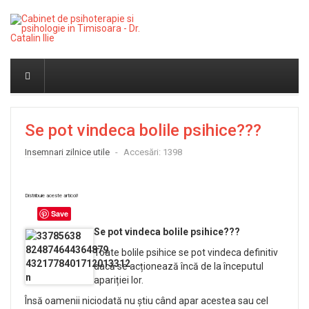
Se pot vindeca bolile psihice???
Insemnari zilnice utile
Accesări: 1398
Distribuie aceste articol!
Save
Se pot vindeca bolile psihice???
Toate bolile psihice se pot vindeca definitiv
dacă se acționează încă de la începutul
apariției lor.
Însă oamenii niciodată nu știu când apar acestea sau cel