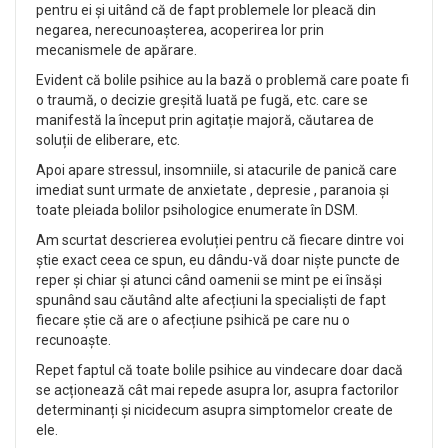
pentru ei și uitând că de fapt problemele lor pleacă din
negarea, nerecunoașterea, acoperirea lor prin
mecanismele de apărare.
Evident că bolile psihice au la bază o problemă care poate fi
o traumă, o decizie greșită luată pe fugă, etc. care se
manifestă la început prin agitație majoră, căutarea de
soluții de eliberare, etc.
Apoi apare stressul, insomniile, si atacurile de panică care
imediat sunt urmate de anxietate , depresie , paranoia și
toate pleiada bolilor psihologice enumerate în DSM.
Am scurtat descrierea evoluției pentru că fiecare dintre voi
știe exact ceea ce spun, eu dându-vă doar niște puncte de
reper și chiar și atunci când oamenii se mint pe ei însăși
spunând sau căutând alte afecțiuni la specialiști de fapt
fiecare știe că are o afecțiune psihică pe care nu o
recunoaște.
Repet faptul că toate bolile psihice au vindecare doar dacă
se acționează cât mai repede asupra lor, asupra factorilor
determinanți și nicidecum asupra simptomelor create de
ele.